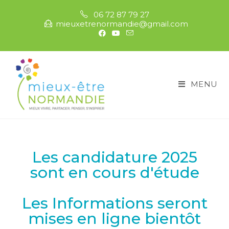
06 72 87 79 27
mieuxetrenormandie@gmail.com
MENU
Les candidature 2025
sont en cours d'étude
Les Informations seront
mises en ligne bientôt